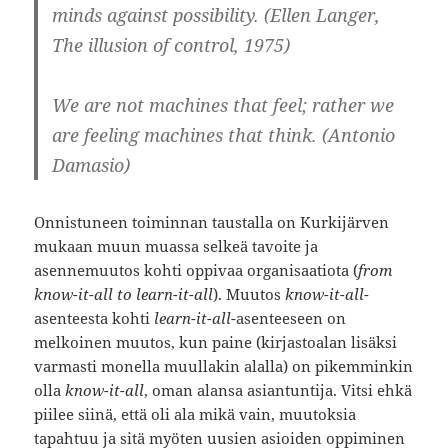
minds against possibility. (Ellen Langer,
The illusion of control, 1975)
We are not machines that feel; rather we
are feeling machines that think. (Antonio
Damasio)
Onnistuneen toiminnan taustalla on Kurkijärven
mukaan muun muassa selkeä tavoite ja
asennemuutos kohti oppivaa organisaatiota (
from
know-it-all to learn-it-all
). Muutos
know-it-all
-
asenteesta kohti
learn-it-all
-asenteeseen on
melkoinen muutos, kun paine (kirjastoalan lisäksi
varmasti monella muullakin alalla) on pikemminkin
olla
know-it-all
, oman alansa asiantuntija. Vitsi ehkä
piilee siinä, että oli ala mikä vain, muutoksia
tapahtuu ja sitä myöten uusien asioiden oppiminen