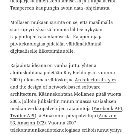
tietojärjestelmien kehittämisessä ja Dukpa kertoi
Tampereen kaupungin avoin data -ohjelmasta
.
Moilasen mukaan suunta on se, että maailmalla
start-up-yrityksissä homma lähtee nykyään
rajapintojen rakentamisesta. Rajapintoja ja
pilviteknologiaa pidetään välttämättöminä
digitaaliselle liiketoiminnolle.
Rajapinta ideana on vanha juttu: yhtenä
aloituskohtana pidetään Roy Fieldingsin vuonna
2000 julkaisemaa väitöskirjaa
Architectural styles
and the design of network-based software
architecture
. Käännekohtana Moilanen pitää vuotta
2006, jolloin julkaistiin muun muassa sosiaalisen
median verkkopalvelujen rajapintoja (
Facebook API
,
Twitter API
) ja Amazonin pilvipalveluja (
Amazon
S3
,
Amazon EC2
). Vuonna 2007
telekommunikaatioteknologiaan erikoistunut yritys