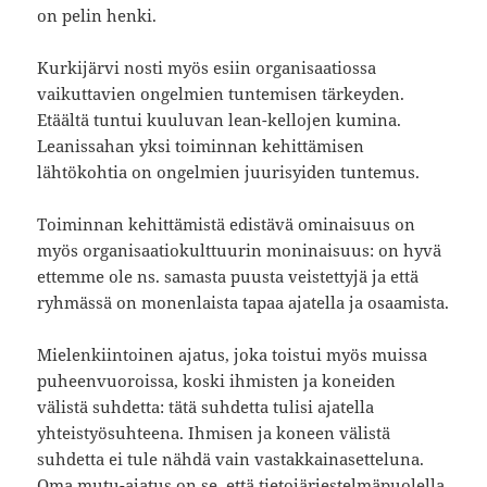
on pelin henki.
Kurkijärvi nosti myös esiin organisaatiossa
vaikuttavien ongelmien tuntemisen tärkeyden.
Etäältä tuntui kuuluvan lean-kellojen kumina.
Leanissahan yksi toiminnan kehittämisen
lähtökohtia on ongelmien juurisyiden tuntemus.
Toiminnan kehittämistä edistävä ominaisuus on
myös organisaatiokulttuurin moninaisuus: on hyvä
ettemme ole ns. samasta puusta veistettyjä ja että
ryhmässä on monenlaista tapaa ajatella ja osaamista.
Mielenkiintoinen ajatus, joka toistui myös muissa
puheenvuoroissa, koski ihmisten ja koneiden
välistä suhdetta: tätä suhdetta tulisi ajatella
yhteistyösuhteena. Ihmisen ja koneen välistä
suhdetta ei tule nähdä vain vastakkainasetteluna.
Oma mutu-ajatus on se, että tietojärjestelmäpuolella