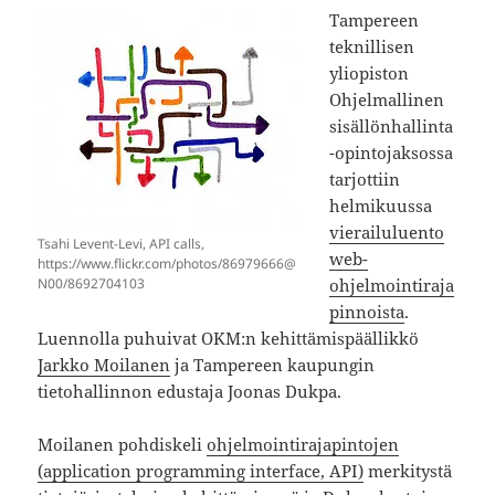
Tampereen
teknillisen
yliopiston
Ohjelmallinen
sisällönhallinta
-opintojaksossa
tarjottiin
helmikuussa
vierailuluento
Tsahi Levent-Levi, API calls,
web-
https://www.flickr.com/photos/86979666@
N00/8692704103
ohjelmointiraja
pinnoista
.
Luennolla puhuivat OKM:n kehittämispäällikkö
Jarkko Moilanen
ja Tampereen kaupungin
tietohallinnon edustaja Joonas Dukpa.
Moilanen pohdiskeli
ohjelmointirajapintojen
(application programming interface, API)
merkitystä