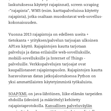
laskutuksessa käytetyt rajapinnat), screen scraping
-”rajapinta”, WMS (esim. karttapalveluissa käytetty
rajapinta), jotka osaltaan muodostavat web-sovellus-
kokonaisuuden.
Vuonna 2013 rajapintoja on edelleen useita +
tietokanta + yrityksen/palvelun tarjoajan ulkoinen
API:en käyttö. Rajapintojen kautta tarjotaan
palveluja ja dataa erilaisille web-sovelluksille,
mobiili-sovelluksille ja Internet of Things -
palveluille. Verkkopalvelujen tarjoajat ovat
kaupallistaneet rajapintapuolen. Rajapintojen kautta
haravoitavan datan jatkojalostuksessa Python on
yksi ammattilaisten käytetyimmistä työkaluista.
SOAP
/
XML
on java-lähtöinen, liike-elämän tarpeiden
ehdoilla (ideointi ja määrittely) kehitetty
rajapintaprotokolla.
Kansallisen palveluväylän