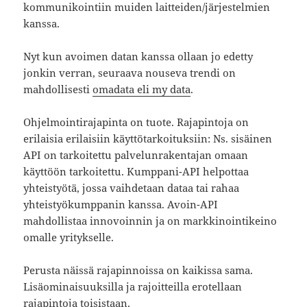
kommunikointiin muiden laitteiden/järjestelmien
kanssa.
Nyt kun avoimen datan kanssa ollaan jo edetty
jonkin verran, seuraava nouseva trendi on
mahdollisesti
omadata eli my data
.
Ohjelmointirajapinta on tuote. Rajapintoja on
erilaisia erilaisiin käyttötarkoituksiin: Ns. sisäinen
API on tarkoitettu palvelunrakentajan omaan
käyttöön tarkoitettu. Kumppani-API helpottaa
yhteistyötä, jossa vaihdetaan dataa tai rahaa
yhteistyökumppanin kanssa. Avoin-API
mahdollistaa innovoinnin ja on markkinointikeino
omalle yritykselle.
Perusta näissä rajapinnoissa on kaikissa sama.
Lisäominaisuuksilla ja rajoitteilla erotellaan
rajapintoja toisistaan.