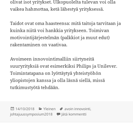
olivat isot yritykset. Ulkopuolelta tulevan voi olla
vaikea hahmottaa, ketä lähestyä yrityksessä.
Taidot ovat oma haasteensa: mitä taitoja tarvitaan ja
kuinka niitä voi hankkia yritykseen. Toimivan
motivointijärjestelmän (palkkiot ja muut edut)
rakentaminen on vaativaa.
Avoimeen innovointimalliin siirtyneitä
suuryrityksiä ovat esimerkiksi Philips ja Unilever.
Toimintatapana on lyöttäytyä yhteistyöhön
yliopistojen kanssa ja olla läsnä siellä, missä
tutkimustyötä tehdään.
Julkaistu
Kategoriat
Avainsanat
14/10/2018
Yleinen
avoin innovointi
,
artikkeliin Tim Minshall avo
johtajuussymposium2018
Jätä kommentti