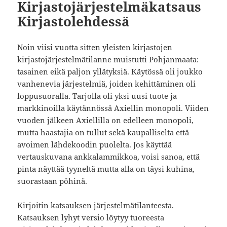
Kirjastojärjestelmäkatsaus
Kirjastolehdessä
Noin viisi vuotta sitten yleisten kirjastojen
kirjastojärjestelmätilanne muistutti Pohjanmaata:
tasainen eikä paljon yllätyksiä. Käytössä oli joukko
vanhenevia järjestelmiä, joiden kehittäminen oli
loppusuoralla. Tarjolla oli yksi uusi tuote ja
markkinoilla käytännössä Axiellin monopoli. Viiden
vuoden jälkeen Axiellilla on edelleen monopoli,
mutta haastajia on tullut sekä kaupalliselta että
avoimen lähdekoodin puolelta. Jos käyttää
vertauskuvana ankkalammikkoa, voisi sanoa, että
pinta näyttää tyyneltä mutta alla on täysi kuhina,
suorastaan pöhinä.
Kirjoitin katsauksen järjestelmätilanteesta.
Katsauksen lyhyt versio löytyy tuoreesta