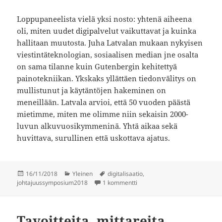
Loppupaneelista vielä yksi nosto: yhtenä aiheena
oli, miten uudet digipalvelut vaikuttavat ja kuinka
hallitaan muutosta. Juha Latvalan mukaan nykyisen
viestintäteknologian, sosiaalisen median jne osalta
on sama tilanne kuin Gutenbergin kehitettyä
painotekniikan. Ykskaks yllättäen tiedonvälitys on
mullistunut ja käytäntöjen hakeminen on
meneillään. Latvala arvioi, että 50 vuoden päästä
mietimme, miten me olimme niin sekaisin 2000-
luvun alkuvuosikymmeninä. Yhtä aikaa sekä
huvittava, surullinen että uskottava ajatus.
Julkaistu
Kategoriat
Avainsanat
16/11/2018
Yleinen
digitalisaatio
,
artikkeliin Business Tampereen
johtajuussymposium2018
1 kommentti
Tavoitteita, mittareita