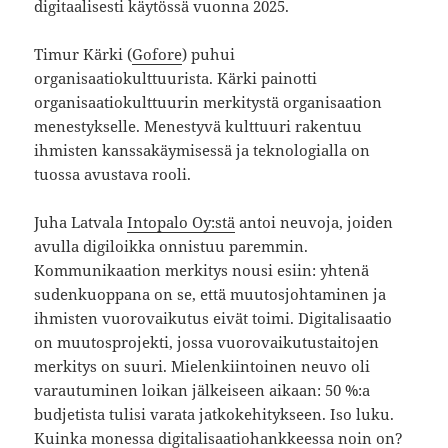
digitaalisesti käytössä vuonna 2025.
Timur Kärki (
Gofore
) puhui
organisaatiokulttuurista. Kärki painotti
organisaatiokulttuurin merkitystä organisaation
menestykselle. Menestyvä kulttuuri rakentuu
ihmisten kanssakäymisessä ja teknologialla on
tuossa avustava rooli.
Juha Latvala
Intopalo Oy:stä
antoi neuvoja, joiden
avulla digiloikka onnistuu paremmin.
Kommunikaation merkitys nousi esiin: yhtenä
sudenkuoppana on se, että muutosjohtaminen ja
ihmisten vuorovaikutus eivät toimi. Digitalisaatio
on muutosprojekti, jossa vuorovaikutustaitojen
merkitys on suuri. Mielenkiintoinen neuvo oli
varautuminen loikan jälkeiseen aikaan: 50 %:a
budjetista tulisi varata jatkokehitykseen. Iso luku.
Kuinka monessa digitalisaatiohankkeessa noin on?