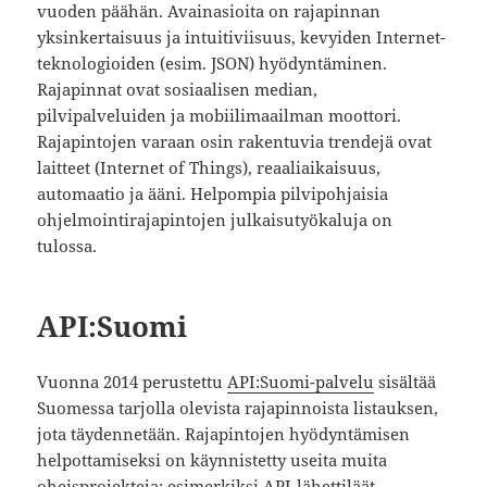
vuoden päähän. Avainasioita on rajapinnan
yksinkertaisuus ja intuitiviisuus, kevyiden Internet-
teknologioiden (esim. JSON) hyödyntäminen.
Rajapinnat ovat sosiaalisen median,
pilvipalveluiden ja mobiilimaailman moottori.
Rajapintojen varaan osin rakentuvia trendejä ovat
laitteet (Internet of Things), reaaliaikaisuus,
automaatio ja ääni. Helpompia pilvipohjaisia
ohjelmointirajapintojen julkaisutyökaluja on
tulossa.
API:Suomi
Vuonna 2014 perustettu
API:Suomi-palvelu
sisältää
Suomessa tarjolla olevista rajapinnoista listauksen,
jota täydennetään. Rajapintojen hyödyntämisen
helpottamiseksi on käynnistetty useita muita
oheisprojekteja: esimerkiksi
API-lähettiläät