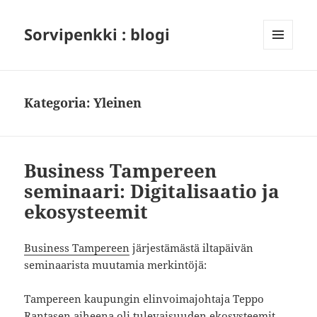
Sorvipenkki : blogi
VALIKKO
JA
VIMPAIMET
Kategoria:
Yleinen
Business Tampereen
seminaari: Digitalisaatio ja
ekosysteemit
Business Tampereen
järjestämästä iltapäivän
seminaarista muutamia merkintöjä:
Tampereen kaupungin elinvoimajohtaja Teppo
Rantasen aiheena oli tulevaisuuden ekosysteemit