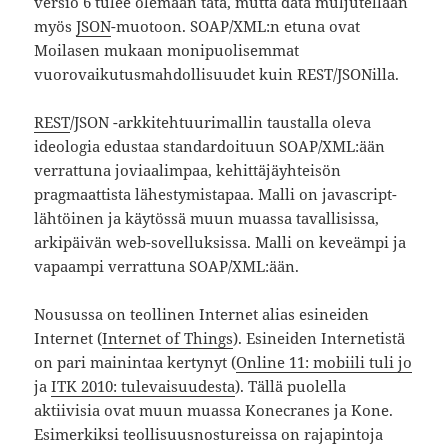
versio 6 tulee olemaan tätä, mutta data muljutellaan
myös
JSON
-muotoon. SOAP/XML:n etuna ovat
Moilasen mukaan monipuolisemmat
vuorovaikutusmahdollisuudet kuin REST/JSONilla.
REST
/JSON -arkkitehtuurimallin taustalla oleva
ideologia edustaa standardoituun SOAP/XML:ään
verrattuna joviaalimpaa, kehittäjäyhteisön
pragmaattista lähestymistapaa. Malli on javascript-
lähtöinen ja käytössä muun muassa tavallisissa,
arkipäivän web-sovelluksissa. Malli on keveämpi ja
vapaampi verrattuna SOAP/XML:ään.
Nousussa on teollinen Internet alias esineiden
Internet (
Internet of Things
). Esineiden Internetistä
on pari mainintaa kertynyt (
Online 11: mobiili tuli jo
ja
ITK 2010: tulevaisuudesta
). Tällä puolella
aktiivisia ovat muun muassa Konecranes ja Kone.
Esimerkiksi teollisuusnostureissa on rajapintoja