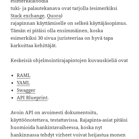
esimerkkikoodia
tuki- ja palautekanava ovat tarjolla (esimerkiksi
Stack exchange
,
Quora
)
rajapinnan käyttämiselle on selkeä käyttäjäsopimus.
Tämän ei pitäisi olla ensimmäinen, koska
esimerkiksi 30 sivua juristeeriaa on hyvä tapa
karkoittaa kehittäjät.
Keskeisiä ohjelmointirajapintojen kuvauskieliä ovat
RAML
YAML
Swagger
API Blueprint
.
Avoin API on avoimesti dokumentoitu,
käyttöönotettava, testattavissa. Rajapinta-asiat pitäisi
huomioida hankintavaiheessa, koska nyt
hankinnassa tehdyt virheet voivat heijastua monen