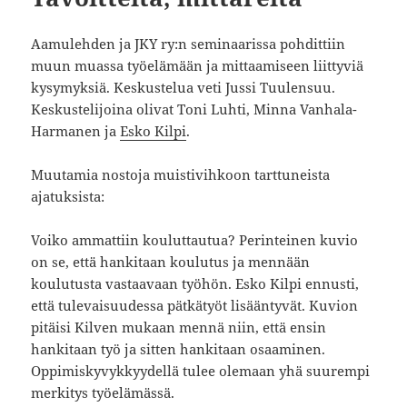
Aamulehden ja JKY ry:n seminaarissa pohdittiin
muun muassa työelämään ja mittaamiseen liittyviä
kysymyksiä. Keskustelua veti Jussi Tuulensuu.
Keskustelijoina olivat Toni Luhti, Minna Vanhala-
Harmanen ja
Esko Kilpi
.
Muutamia nostoja muistivihkoon tarttuneista
ajatuksista:
Voiko ammattiin kouluttautua? Perinteinen kuvio
on se, että hankitaan koulutus ja mennään
koulutusta vastaavaan työhön. Esko Kilpi ennusti,
että tulevaisuudessa pätkätyöt lisääntyvät. Kuvion
pitäisi Kilven mukaan mennä niin, että ensin
hankitaan työ ja sitten hankitaan osaaminen.
Oppimiskyvykkyydellä tulee olemaan yhä suurempi
merkitys työelämässä.