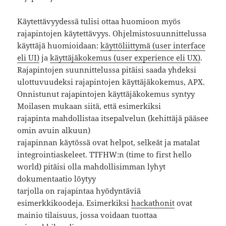
Käytettävyydessä tulisi ottaa huomioon myös
rajapintojen käytettävyys. Ohjelmistosuunnittelussa
käyttäjä huomioidaan:
käyttöliittymä (user interface
eli UI)
ja
käyttäjäkokemus (user experience eli UX)
.
Rajapintojen suunnittelussa pitäisi saada yhdeksi
ulottuvuudeksi rajapintojen käyttäjäkokemus, APX.
Onnistunut rajapintojen käyttäjäkokemus syntyy
Moilasen mukaan siitä, että esimerkiksi
rajapinta mahdollistaa itsepalvelun (kehittäjä pääsee
omin avuin alkuun)
rajapinnan käytössä ovat helpot, selkeät ja matalat
integrointiaskeleet. TTFHW:n (time to first hello
world) pitäisi olla mahdollisimman lyhyt
dokumentaatio löytyy
tarjolla on rajapintaa hyödyntäviä
esimerkkikoodeja. Esimerkiksi
hackathonit
ovat
mainio tilaisuus, jossa voidaan tuottaa