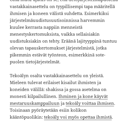
vastakkainasettelu on tyypillisempi tapa määritellä
ihmisen ja koneen välistä suhdetta. Esimerkiksi
järjestelmäuudistusuutisoinnissa harvemmin
kuulee kerrasta nappiin menneistä
menestyskertomuksista, vaikka sellaisiakin
uudistuksiakin on tehty. Eräänä lajityyppinä tuntuu
olevan tapauskertomukset järjestelmistä, jotka
pikemmin estävät työnteon, esimerkkinä sote-
puolen tietojärjestelmät.
Tekoälyn osalta vastakkainasettelu on yleistä.
Mieleen tulevat erilaiset kisailut ihmisten ja
koneiden välillä: shakissa ja gossa asetelma on
monesti kilpailullinen.
Ihminen ja kone käyvät
mestaruuskamppailuun
ja
tekoäly voittaa ihmisen
.
Toisinaan pyöräytetään esiin kolikon
kääntöpuolikin:
tekoäly voi myös opettaa ihmistä
.