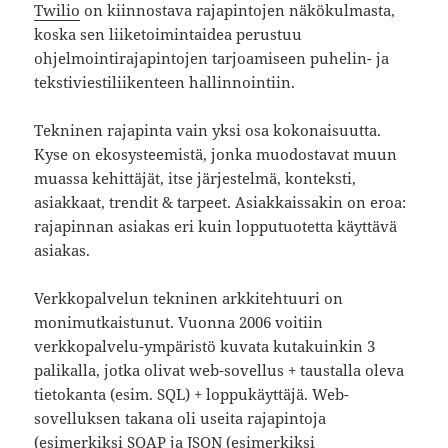
Twilio
on kiinnostava rajapintojen näkökulmasta,
koska sen liiketoimintaidea perustuu
ohjelmointirajapintojen tarjoamiseen puhelin- ja
tekstiviestiliikenteen hallinnointiin.
Tekninen rajapinta vain yksi osa kokonaisuutta.
Kyse on ekosysteemistä, jonka muodostavat muun
muassa kehittäjät, itse järjestelmä, konteksti,
asiakkaat, trendit & tarpeet. Asiakkaissakin on eroa:
rajapinnan asiakas eri kuin lopputuotetta käyttävä
asiakas.
Verkkopalvelun tekninen arkkitehtuuri on
monimutkaistunut. Vuonna 2006 voitiin
verkkopalvelu-ympäristö kuvata kutakuinkin 3
palikalla, jotka olivat web-sovellus + taustalla oleva
tietokanta (esim. SQL) + loppukäyttäjä. Web-
sovelluksen takana oli useita rajapintoja
(esimerkiksi SOAP ja JSON (esimerkiksi