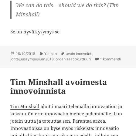
We can do this – should we do this? (Tim
Minshall)
Se on hyvä kysymys se.
Julkaistu
Kategoriat
Avainsanat
18/10/2018
Yleinen
avoin innovointi
,
artikkeli
johtajuussymposium2018
,
organisaatiokulttuuri
1 kommentti
Tim Minshall avoimesta
innovoinnista
Tim Minshall
aloitti määrittelemällä innovaation ja
keksinnön ero: innovaatio menee pidemmälle. Luo
jotain uutta ja toteuttaa sen. Parantaa arkea.
Innovaatioissa on kyse myös riskeistä: innovaatio
voi olla liian kaukana aikaansa edellä, jolloin sen