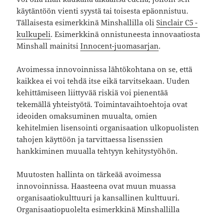
käytäntöön vienti syystä tai toisesta epäonnistuu.
Tällaisesta esimerkkinä Minshallilla oli
Sinclair C5 -
kulkupeli
. Esimerkkinä onnistuneesta innovaatiosta
Minshall mainitsi
Innocent-juomasarjan
.
Avoimessa innovoinnissa lähtökohtana on se, että
kaikkea ei voi tehdä itse eikä tarvitsekaan. Uuden
kehittämiseen liittyvää riskiä voi pienentää
tekemällä yhteistyötä. Toimintavaihtoehtoja ovat
ideoiden omaksuminen muualta, omien
kehitelmien lisensointi organisaation ulkopuolisten
tahojen käyttöön ja tarvittaessa lisenssien
hankkiminen muualla tehtyyn kehitystyöhön.
Muutosten hallinta on tärkeää avoimessa
innovoinnissa. Haasteena ovat muun muassa
organisaatiokulttuuri ja kansallinen kulttuuri.
Organisaatiopuolelta esimerkkinä Minshallilla