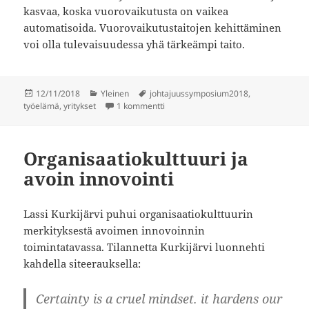
kasvaa, koska vuorovaikutusta on vaikea
automatisoida. Vuorovaikutustaitojen kehittäminen
voi olla tulevaisuudessa yhä tärkeämpi taito.
Julkaistu
Kategoriat
Avainsanat
12/11/2018
Yleinen
johtajuussymposium2018
,
artikkeliin Tavoitteita, mittareita
työelämä
,
yritykset
1 kommentti
Organisaatiokulttuuri ja
avoin innovointi
Lassi Kurkijärvi puhui organisaatiokulttuurin
merkityksestä avoimen innovoinnin
toimintatavassa. Tilannetta Kurkijärvi luonnehti
kahdella siteerauksella:
Certainty is a cruel mindset. it hardens our