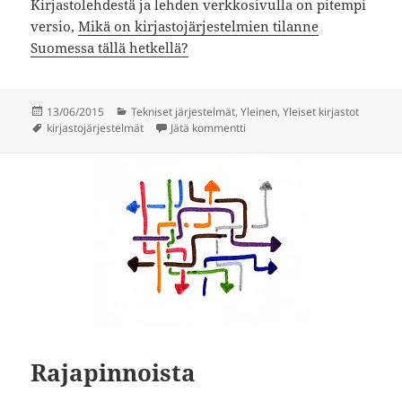
Kirjastolehdestä ja lehden verkkosivulla on pitempi
versio,
Mikä on kirjastojärjestelmien tilanne
Suomessa tällä hetkellä?
Julkaistu
Kategoriat
13/06/2015
Tekniset järjestelmät
,
Yleinen
,
Yleiset kirjastot
Avainsanat
artikkeliin Kirjastojärjestelmäk
kirjastojärjestelmät
Jätä kommentti
Rajapinnoista