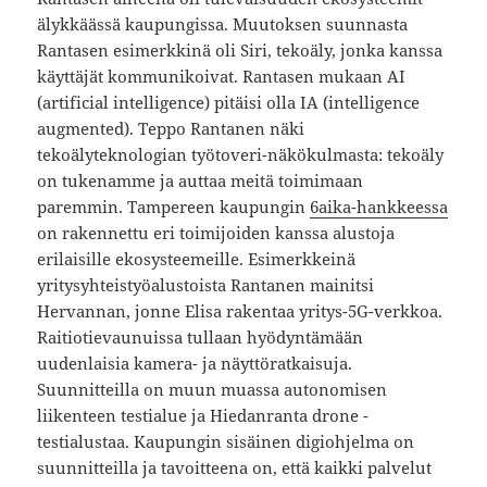
älykkäässä kaupungissa. Muutoksen suunnasta
Rantasen esimerkkinä oli Siri, tekoäly, jonka kanssa
käyttäjät kommunikoivat. Rantasen mukaan AI
(artificial intelligence) pitäisi olla IA (intelligence
augmented). Teppo Rantanen näki
tekoälyteknologian työtoveri-näkökulmasta: tekoäly
on tukenamme ja auttaa meitä toimimaan
paremmin. Tampereen kaupungin
6aika-hankkeessa
on rakennettu eri toimijoiden kanssa alustoja
erilaisille ekosysteemeille. Esimerkkeinä
yritysyhteistyöalustoista Rantanen mainitsi
Hervannan, jonne Elisa rakentaa yritys-5G-verkkoa.
Raitiotievaunuissa tullaan hyödyntämään
uudenlaisia kamera- ja näyttöratkaisuja.
Suunnitteilla on muun muassa autonomisen
liikenteen testialue ja Hiedanranta drone -
testialustaa. Kaupungin sisäinen digiohjelma on
suunnitteilla ja tavoitteena on, että kaikki palvelut