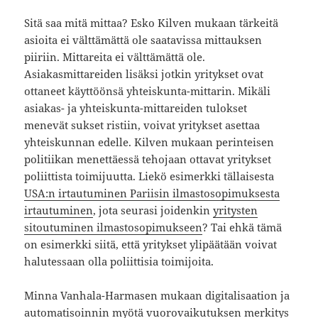
Sitä saa mitä mittaa? Esko Kilven mukaan tärkeitä
asioita ei välttämättä ole saatavissa mittauksen
piiriin. Mittareita ei välttämättä ole.
Asiakasmittareiden lisäksi jotkin yritykset ovat
ottaneet käyttöönsä yhteiskunta-mittarin. Mikäli
asiakas- ja yhteiskunta-mittareiden tulokset
menevät sukset ristiin, voivat yritykset asettaa
yhteiskunnan edelle. Kilven mukaan perinteisen
politiikan menettäessä tehojaan ottavat yritykset
poliittista toimijuutta. Liekö esimerkki tällaisesta
USA:n irtautuminen Pariisin ilmastosopimuksesta
irtautuminen
, jota seurasi joidenkin
yritysten
sitoutuminen ilmastosopimukseen
? Tai ehkä tämä
on esimerkki siitä, että yritykset ylipäätään voivat
halutessaan olla poliittisia toimijoita.
Minna Vanhala-Harmasen mukaan digitalisaation ja
automatisoinnin myötä vuorovaikutuksen merkitys