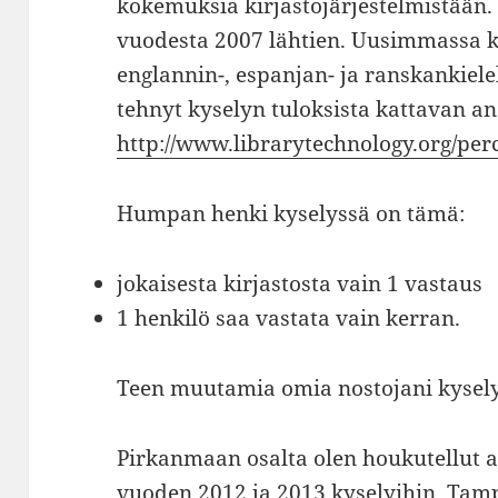
kokemuksia kirjastojärjestelmistään. 
vuodesta 2007 lähtien. Uusimmassa ky
englannin-, espanjan- ja ranskankiele
tehnyt kyselyn tuloksista kattavan an
http://www.librarytechnology.org/per
Humpan henki kyselyssä on tämä:
jokaisesta kirjastosta vain 1 vastaus
1 henkilö saa vastata vain kerran.
Teen muutamia omia nostojani kyselys
Pirkanmaan osalta olen houkutellut a
vuoden 2012 ja 2013 kyselyihin. Tam