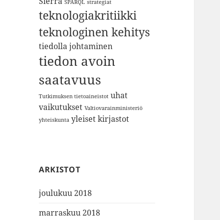
Sierra
SPARQL
strategiat
teknologiakritiikki
teknologinen kehitys
tiedolla johtaminen
tiedon avoin
saatavuus
uhat
Tutkimuksen tietoaineistot
vaikutukset
Valtiovarainministeriö
yleiset kirjastot
yhteiskunta
ARKISTOT
joulukuu 2018
marraskuu 2018