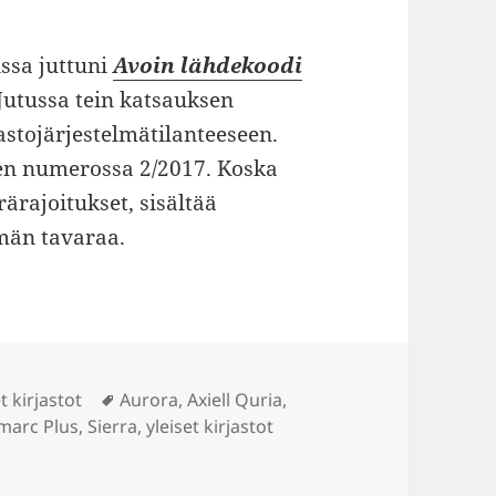
issa juttuni
Avoin lähdekoodi
 Jutussa tein katsauksen
astojärjestelmätilanteeseen.
den numerossa 2/2017. Koska
ärajoitukset, sisältää
män tavaraa.
Avainsanat
t kirjastot
Aurora
,
Axiell Quria
,
marc Plus
,
Sierra
,
yleiset kirjastot
rjestelmistä Kirjastolehden sivuilla