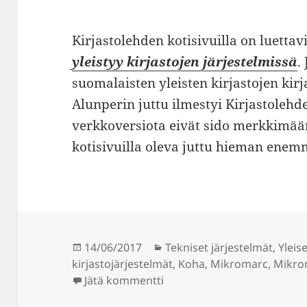
Kirjastolehden kotisivuilla on luettav
yleistyy kirjastojen järjestelmissä
.
suomalaisten yleisten kirjastojen kirj
Alunperin juttu ilmestyi Kirjastoleh
verkkoversiota eivät sido merkkimäär
kotisivuilla oleva juttu hieman enem
Julkaistu
Kategoriat
14/06/2017
Tekniset järjestelmät
,
Yleise
kirjastojärjestelmät
,
Koha
,
Mikromarc
,
Mikro
artikkeliin Juttuni kirjastojä
Jätä kommentti