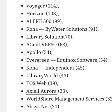
Voyager (114),
Horizon (108),
ALEPH 500 (99),
Koha — ByWater Solutions (91),
Library.Solution(70),
AGent VERSO (68),
Apollo (54),
Evergreen — Equinox Software (54),
Koha — Independent (45),
LibraryWorld (43),
EOS.Web (39),
Axiell Aurora
(33),
WorldShare Management Services (32
Absys.Net (31),