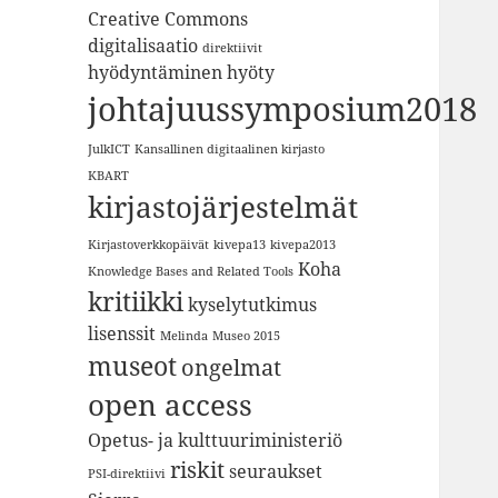
Creative Commons
digitalisaatio
direktiivit
hyödyntäminen
hyöty
johtajuussymposium2018
JulkICT
Kansallinen digitaalinen kirjasto
KBART
kirjastojärjestelmät
Kirjastoverkkopäivät
kivepa13
kivepa2013
Koha
Knowledge Bases and Related Tools
kritiikki
kyselytutkimus
lisenssit
Melinda
Museo 2015
museot
ongelmat
open access
Opetus- ja kulttuuriministeriö
riskit
seuraukset
PSI-direktiivi