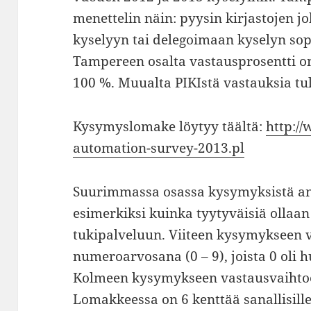
menettelin näin: pyysin kirjastojen j
kyselyyn tai delegoimaan kyselyn sop
Tampereen osalta vastausprosentti 
100 %. Muualta PIKIstä vastauksia tul
Kysymyslomake löytyy täältä:
http:/
automation-survey-2013.pl
Suurimmassa osassa kysymyksistä an
esimerkiksi kuinka tyytyväisiä ollaan
tukipalveluun. Viiteen kysymykseen 
numeroarvosana (0 – 9), joista 0 oli 
Kolmeen kysymykseen vastausvaihtoeh
Lomakkeessa on 6 kenttää sanallisille 