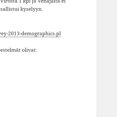
 Virosta 1 kpl ja Venäjältä ei
sallistui kyselyyn.
rvey-2013-demographics.pl
estelmät olivat: