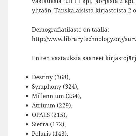
vastauksia tuli 11 kpl, Norjasta 2 kpl,
yhtään. Tanskalaisista kirjastoista 2 o
Demografiatilasto on täällä:
http://www.librarytechnology.org/su
Eniten vastauksia saaneet kirjastojärj
Destiny (368),
Symphony (324),
Millennium (254),
Atriuum (229),
OPALS (215),
Sierra (172),
Polaris (143),