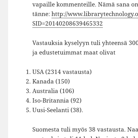
vapaille kommenteille. Nämä sana on
tänne:
http://www.librarytechnology.
SID=20140208639465332
Vastauksia kyselyyn tuli yhteensä 300
ja edustetuimmat maat olivat
USA (2314 vastausta)
Kanada (150)
Australia (106)
Iso-Britannia (92)
Uusi-Seelanti (38).
Suomesta tuli myös 38 vastausta. Na