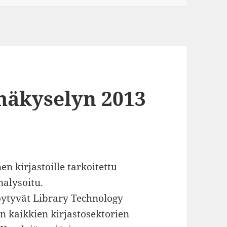
lmäkyselyn 2013
en kirjastoille tarkoitettu
nalysoitu.
löytyvät Library Technology
an kaikkien kirjastosektorien