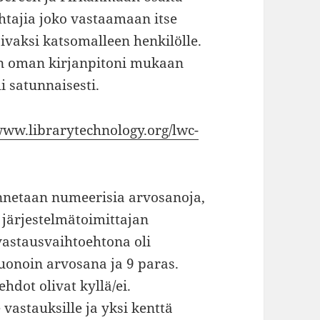
ohtajia joko vastaamaan itse
ivaksi katsomalleen henkilölle.
on oman kirjanpitoni mukaan
i satunnaisesti.
/www.librarytechnology.org/lwc-
netaan numeerisia arvosanoja,
 järjestelmätoimittajan
vastausvaihtoehtona oli
huonoin arvosana ja 9 paras.
dot olivat kyllä/ei.
vastauksille ja yksi kenttä