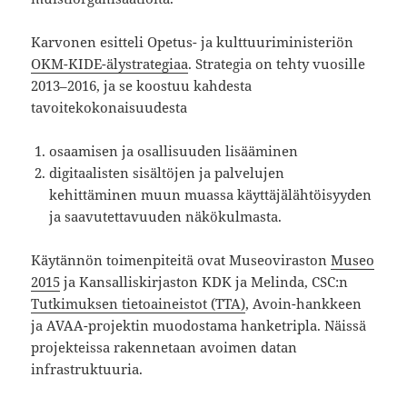
Karvonen esitteli Opetus- ja kulttuuriministeriön
OKM-KIDE-älystrategiaa
. Strategia on tehty vuosille
2013–2016, ja se koostuu kahdesta
tavoitekokonaisuudesta
osaamisen ja osallisuuden lisääminen
digitaalisten sisältöjen ja palvelujen
kehittäminen muun muassa käyttäjälähtöisyyden
ja saavutettavuuden näkökulmasta.
Käytännön toimenpiteitä ovat Museoviraston
Museo
2015
ja Kansalliskirjaston KDK ja Melinda, CSC:n
Tutkimuksen tietoaineistot (TTA)
, Avoin-hankkeen
ja AVAA-projektin muodostama hanketripla. Näissä
projekteissa rakennetaan avoimen datan
infrastruktuuria.