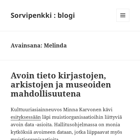
Sorvipenkki : blogi
VALIKKO
JA
VIMPAIMET
Avainsana:
Melinda
Avoin tieto kirjastojen,
arkistojen ja museoiden
mahdollisuutena
Kulttuuriasiainneuvos Minna Karvonen kävi
esityksessään
läpi muistiorganisaatioihin liittyviä
avoin data -asioita. Hallitusohjelmassa on monia
kytköksiä avoimeen dataan, jotka liippaavat myös
muistiorganisaatioita.