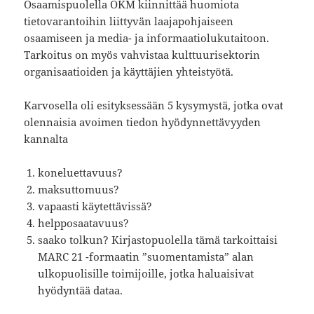
Osaamispuolella OKM kiinnittää huomiota
tietovarantoihin liittyvän laajapohjaiseen
osaamiseen ja media- ja informaatiolukutaitoon.
Tarkoitus on myös vahvistaa kulttuurisektorin
organisaatioiden ja käyttäjien yhteistyötä.
Karvosella oli esityksessään 5 kysymystä, jotka ovat
olennaisia avoimen tiedon hyödynnettävyyden
kannalta
koneluettavuus?
maksuttomuus?
vapaasti käytettävissä?
helpposaatavuus?
saako tolkun? Kirjastopuolella tämä tarkoittaisi
MARC 21 -formaatin ”suomentamista” alan
ulkopuolisille toimijoille, jotka haluaisivat
hyödyntää dataa.