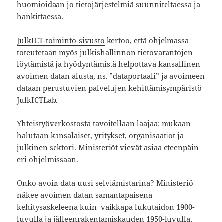
huomioidaan jo tietojärjestelmiä suunniteltaessa ja
hankittaessa.
JulkICT-toiminto-sivusto
kertoo, että ohjelmassa
toteutetaan myös julkishallinnon tietovarantojen
löytämistä ja hyödyntämistä helpottava kansallinen
avoimen datan alusta, ns. ”dataportaali” ja avoimeen
dataan perustuvien palvelujen kehittämisympäristö
JulkICTLab.
Yhteistyöverkostosta tavoitellaan laajaa: mukaan
halutaan kansalaiset, yritykset, organisaatiot ja
julkinen sektori. Ministeriöt vievät asiaa eteenpäin
eri ohjelmissaan.
Onko avoin data uusi selviämistarina? Ministeriö
näkee avoimen datan samantapaisena
kehitysaskeleena kuin vaikkapa lukutaidon 1900-
luvulla ja jälleenrakentamiskauden 1950-luvulla,