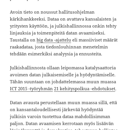
Avoin tieto on noussut hallitusohjelman
kärkihankkeeksi. Dataa on avattava kansalaisten ja
yritysten käyttöön, ja julkishallinnossa onkin tehty
linjauksia ja toimenpiteitä datan avaamiseksi.
Taustalla on
big data -ajattelu
eli massiiviset määrät
raakadataa, josta tiedonlouhinnan menetelmin
tehdään esimerkiksi analyysia ja ennusteita.
Julkishallinnosta ollaan leipomassa katalysaattoria
avoimen datan julkaisemiselle ja hyödyntämiselle.
Tähän suuntaan on johdattelemassa muun muassa
ICT 2015 -työryhmän
21 kehityspolkua -ehdotukset
.
Datan avausta perustellaan muun muassa sillä, että
on kansantaloudellisesti järkevää hyödyntää
julkisin varoin tuotettua dataa mahdollisimman
paljon. Datan avaamisen kerrotaan myös lisäävän