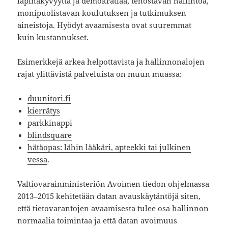
läpinäkyvyyttä ja demokratiaa, tehostavan hallintoa,
monipuolistavan koulutuksen ja tutkimuksen
aineistoja. Hyödyt avaamisesta ovat suuremmat
kuin kustannukset.
Esimerkkejä arkea helpottavista ja hallinnonalojen
rajat ylittävistä palveluista on muun muassa:
duunitori.fi
kierrätys
parkkinappi
blindsquare
hätäopas: lähin lääkäri, apteekki tai julkinen
vessa
.
Valtiovarainministeriön Avoimen tiedon ohjelmassa
2013–2015 kehitetään datan avauskäytäntöjä siten,
että tietovarantojen avaamisesta tulee osa hallinnon
normaalia toimintaa ja että datan avoimuus