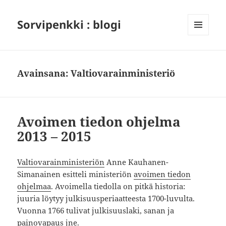
Sorvipenkki : blogi
VALIKKO
JA
VIMPAIMET
Avainsana:
Valtiovarainministeriö
Avoimen tiedon ohjelma
2013 – 2015
Valtiovarainministeriön
Anne Kauhanen-
Simanainen esitteli ministeriön
avoimen tiedon
ohjelmaa
. Avoimella tiedolla on pitkä historia:
juuria löytyy julkisuusperiaatteesta 1700-luvulta.
Vuonna 1766 tulivat julkisuuslaki, sanan ja
painovapaus jne.