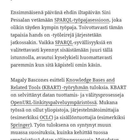
Ensimmäisenä päivänä ehdin iltapäivän Sini
Pessalan vetämään
SPARQL-työpajasessioon
, joka
olikin täyden kympin työpaja. Toivottavasti tämän
tapaisia hands on -työleirejä järjestetään
jatkossakin. Vaikka
SPARQL
-syvällisyyksiä en
valitettavasti kyennyt sisäistämään juuri tällä
istunnolla, avautui kyselykieli huomattavasti
paremmin kun sitä käpisteli omin käsin.
Magaly Bascones esitteli
Knowledge Bases and
Related Tools (KBART) -työryhmän
tuloksia. KBART
on selvittänyt datan tuottamis- ja välitysprosesseja
OpenURL-linkityspalveluympäristössä
. Mukana
työssä on ollut yliopistoja, järjestelmätoimittajia
(esimerkiksi
OCLC
) ja sisällöntuottajia (esimerkiksi
Springer
). Työn tuloksena on syntynyt muun
muassa suosituksia, kuinka kehittää tuossa
ympäristössä datan välitysprosesseja. Metadatan