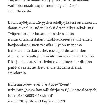
vaihtoformaatti sopiminen on yksi näistä
saavutuksista.
Datan hyödynnettävyyden edellytyksenä on ilmeisen
datan oikeellisuuden lisäksi datan oikea-aikaisuus.
Työprosesseja hiotaan, jotta kirjastossa
minimoitaisiin datan muokkaukseen ja virheiden
korjaamiseen menevä aika. Nyt on menossa
hankkeen kakkosvaihe, jossa pohditaan miten
ilmaistaan sisältöjen mahdollinen avoin saatavuus.
E-kirjojen saatavuustiedot ovat toinen pohdinnan
paikka; saatavuustieto ei ole täydellistä eikä
standardia.
[schema type=”event” evtype=”Event”
url=”http://www.kansalliskirjasto.fi/kirjastoala/tapah
tumat/1353590305481.html”
name=”Kirjastoverkkopäivät 2013″