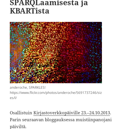
SPARQLaamisesta ja
KBARTista
anderoche, SPARKLES!
https://www.flickr.com/photos/anderoche/5691737246/siz
es/l/
Osallistuin
Kirjastoverkkopäiville 23.–24.10.2013
.
Parin seuraavan bloggauksessa muistiinpanojani
päiviltä.