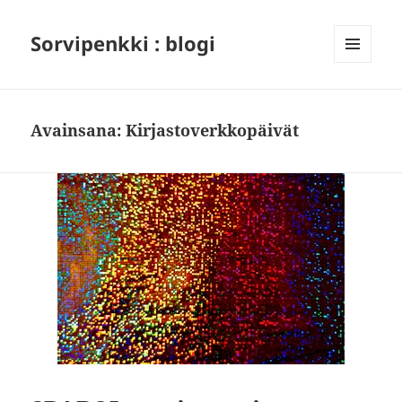
Sorvipenkki : blogi
VALIKKO
JA
VIMPAIMET
Avainsana:
Kirjastoverkkopäivät