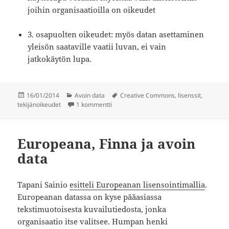
joihin organisaatioilla on oikeudet
3. osapuolten oikeudet: myös datan asettaminen
yleisön saataville vaatii luvan, ei vain
jatkokäytön lupa.
Julkaistu
Kategoriat
Avainsanat
16/01/2014
Avoin data
Creative Commons
,
lisenssit
,
artikkeliin Avoin data ja tekijänoikeudet
tekijänoikeudet
1 kommentti
Europeana, Finna ja avoin
data
Tapani Sainio
esitteli Europeanan lisensointimallia
.
Europeanan datassa on kyse pääasiassa
tekstimuotoisesta kuvailutiedosta, jonka
organisaatio itse valitsee. Humpan henki