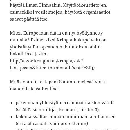
käyttää ilman Finnaakin. Käyttöoikeustietojen,
esimerkiksi vesileimojen, käytöstä organisaatiot
saavat päättää itse.
Miten Europeanan dataa on nyt hyödynnetty
muualla? Esimerkiksi
Kringla-hakupalvelu
on
yhdistänyt Europeanan hakutuloksia omiin
hakuihinsa (esim.
http://www.kringla.nu/kringla/sok?
text=pasila&filter=thumbnailExists%3Dj
).
Mitä avoin tieto Tapani Sainion mielestä voisi
mahdollistaa/aiheuttaa:
paremman yhteistyön eri ammattilaisten välillä
(sisältöasiantuntijat, koodarit, viestintä)
kokonaisvaltaisemman toiminnan kehittämisen
(ei rajata asioita vain projekteihin)