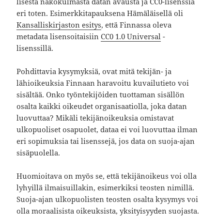
lisesta näkökulmasta datan avausta ja CC0-lisenssiä
eri toten. Esimerkkitapauksena Hämäläisellä oli
Kansalliskirjaston esitys
, että Finnassa oleva
metadata lisensoitaisiin
CC0 1.0 Universal
-
lisenssillä.
Pohdittavia kysymyksiä, ovat mitä tekijän- ja
lähioikeuksia Finnaan haravoitu kuvailutieto voi
sisältää. Onko työntekijöiden tuottaman sisällön
osalta kaikki oikeudet organisaatiolla, joka datan
luovuttaa? Mikäli tekijänoikeuksia omistavat
ulkopuoliset osapuolet, dataa ei voi luovuttaa ilman
eri sopimuksia tai lisenssejä, jos data on suoja-ajan
sisäpuolella.
Huomioitava on myös se, että tekijänoikeus voi olla
lyhyillä ilmaisuillakin, esimerkiksi teosten nimillä.
Suoja-ajan ulkopuolisten teosten osalta kysymys voi
olla moraalisista oikeuksista, yksityisyyden suojasta.