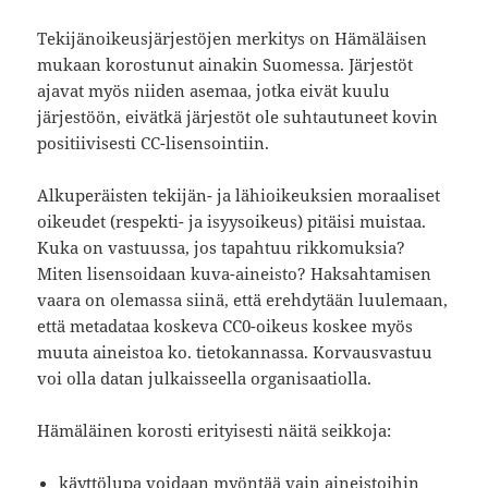
Tekijänoikeusjärjestöjen merkitys on Hämäläisen
mukaan korostunut ainakin Suomessa. Järjestöt
ajavat myös niiden asemaa, jotka eivät kuulu
järjestöön, eivätkä järjestöt ole suhtautuneet kovin
positiivisesti CC-lisensointiin.
Alkuperäisten tekijän- ja lähioikeuksien moraaliset
oikeudet (respekti- ja isyysoikeus) pitäisi muistaa.
Kuka on vastuussa, jos tapahtuu rikkomuksia?
Miten lisensoidaan kuva-aineisto? Haksahtamisen
vaara on olemassa siinä, että erehdytään luulemaan,
että metadataa koskeva CC0-oikeus koskee myös
muuta aineistoa ko. tietokannassa. Korvausvastuu
voi olla datan julkaisseella organisaatiolla.
Hämäläinen korosti erityisesti näitä seikkoja:
käyttölupa voidaan myöntää vain aineistoihin