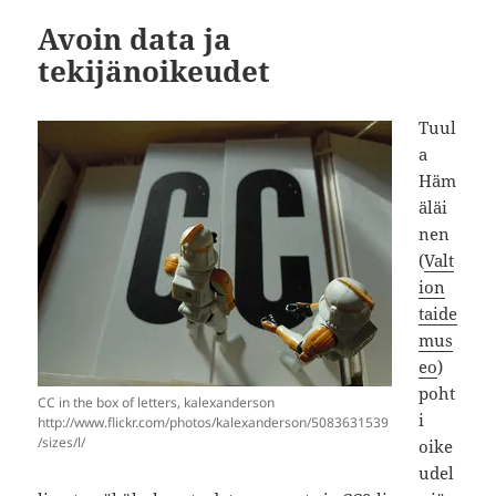
Avoin data ja
tekijänoikeudet
Tuul
a
Häm
äläi
nen
(
Valt
ion
taide
mus
eo
)
poht
CC in the box of letters, kalexanderson
i
http://www.flickr.com/photos/kalexanderson/5083631539
/sizes/l/
oike
udel