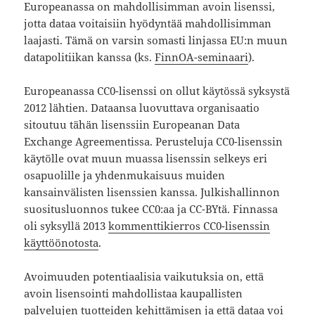
Europeanassa on mahdollisimman avoin lisenssi,
jotta dataa voitaisiin hyödyntää mahdollisimman
laajasti. Tämä on varsin somasti linjassa EU:n muun
datapolitiikan kanssa (ks.
FinnOA-seminaari
).
Europeanassa CC0-lisenssi on ollut käytössä syksystä
2012 lähtien. Dataansa luovuttava organisaatio
sitoutuu tähän lisenssiin Europeanan Data
Exchange Agreementissa. Perusteluja CC0-lisenssin
käytölle ovat muun muassa lisenssin selkeys eri
osapuolille ja yhdenmukaisuus muiden
kansainvälisten lisenssien kanssa. Julkishallinnon
suositusluonnos tukee CC0:aa ja CC-BYtä. Finnassa
oli syksyllä 2013
kommenttikierros CC0-lisenssin
käyttöönotosta
.
Avoimuuden potentiaalisia vaikutuksia on, että
avoin lisensointi mahdollistaa kaupallisten
palvelujen tuotteiden kehittämisen ja että dataa voi