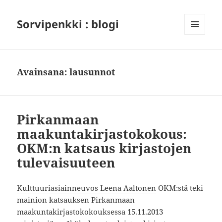
Sorvipenkki : blogi
VALIKKO
JA
VIMPAIMET
Avainsana:
lausunnot
Pirkanmaan
maakuntakirjastokokous:
OKM:n katsaus kirjastojen
tulevaisuuteen
Kulttuuriasiainneuvos Leena Aaltonen
OKM:stä teki
mainion katsauksen Pirkanmaan
maakuntakirjastokokouksessa 15.11.2013