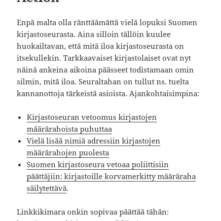
Enpä malta olla ränttäämättä vielä lopuksi Suomen
kirjastoseurasta. Aina silloin tällöin kuulee
huokailtavan, että mitä iloa kirjastoseurasta on
itsekullekin. Tarkkaavaiset kirjastolaiset ovat nyt
näinä ankeina aikoina päässeet todistamaan omin
silmin, mitä iloa. Seuraltahan on tullut ns. tuelta
kannanottoja tärkeistä asioista. Ajankohtaisimpina:
Kirjastoseuran vetoomus kirjastojen
määrärahoista puhuttaa
Vielä lisää nimiä adressiin kirjastojen
määrärahojen puolesta
Suomen kirjastoseura vetoaa poliittisiin
päättäjiin: kirjastoille korvamerkitty määräraha
säilytettävä
.
Linkkikimara onkin sopivaa päättää tähän: