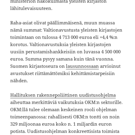
ministeriön näkökulmasta yleisten kirjaston
lähitulevaisuuteen.
Raha-asiat olivat päällimmäisenä, muun muassa
nämä summat: Valtionavustusta yleisten kirjastojen
toimintaan on tulossa 4 713 000 euroa eli +4,4 %:n
korotus. Valtionavustuksia yleisten kirjastojen
uusiin perustamishankkeisiin on luvassa 4 500 000
euroa. Summa pysyy samana kuin tänä vuonna.
Suomen kirjastoseura on
lausunnossaan
arvioinut
avustukset riittämättömiksi kehittämistarpeisiin
nähden.
Hallituksen rakennepoliittinen uudistusohjelma
aiheuttaa merkittäviä vaikutuksia OKM:n sektorille.
OKM:llä tulee olemaan keskeinen rooli ohjelman
toimeenpanossa: rahallisesti OKM:n tontti on noin
329 miljoonaa euroa koko n. 1 miljardin euron
potista. Uudistusohjelman konkreettisista toimista