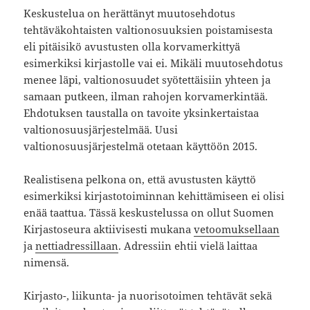
Keskustelua on herättänyt muutosehdotus
tehtäväkohtaisten valtionosuuksien poistamisesta
eli pitäisikö avustusten olla korvamerkittyä
esimerkiksi kirjastolle vai ei. Mikäli muutosehdotus
menee läpi, valtionosuudet syötettäisiin yhteen ja
samaan putkeen, ilman rahojen korvamerkintää.
Ehdotuksen taustalla on tavoite yksinkertaistaa
valtionosuusjärjestelmää. Uusi
valtionosuusjärjestelmä otetaan käyttöön 2015.
Realistisena pelkona on, että avustusten käyttö
esimerkiksi kirjastotoiminnan kehittämiseen ei olisi
enää taattua. Tässä keskustelussa on ollut Suomen
Kirjastoseura aktiivisesti mukana
vetoomuksellaan
ja
nettiadressillaan
. Adressiin ehtii vielä laittaa
nimensä.
Kirjasto-, liikunta- ja nuorisotoimen tehtävät sekä