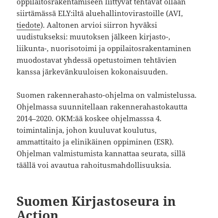
oppilaitosrakentamiseen liittyvät tehtävät ollaan
siirtämässä ELY:iltä aluehallintovirastoille (AVI,
tiedote
). Aaltonen arvioi siirron hyväksi
uudistukseksi: muutoksen jälkeen kirjasto-,
liikunta-, nuorisotoimi ja oppilaitosrakentaminen
muodostavat yhdessä opetustoimen tehtävien
kanssa järkevänkuuloisen kokonaisuuden.
Suomen rakennerahasto-ohjelma on valmistelussa.
Ohjelmassa suunnitellaan rakennerahastokautta
2014–2020. OKM:ää koskee ohjelmasssa 4.
toimintalinja, johon kuuluvat koulutus,
ammattitaito ja elinikäinen oppiminen (ESR).
Ohjelman valmistumista kannattaa seurata, sillä
täällä voi avautua rahoitusmahdollisuuksia.
Suomen Kirjastoseura in
Action