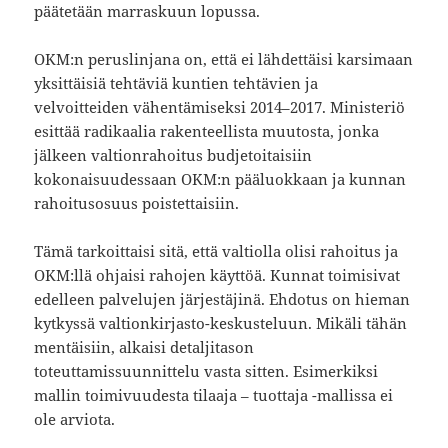
päätetään marraskuun lopussa.
OKM:n peruslinjana on, että ei lähdettäisi karsimaan
yksittäisiä tehtäviä kuntien tehtävien ja
velvoitteiden vähentämiseksi 2014–2017. Ministeriö
esittää radikaalia rakenteellista muutosta, jonka
jälkeen valtionrahoitus budjetoitaisiin
kokonaisuudessaan OKM:n pääluokkaan ja kunnan
rahoitusosuus poistettaisiin.
Tämä tarkoittaisi sitä, että valtiolla olisi rahoitus ja
OKM:llä ohjaisi rahojen käyttöä. Kunnat toimisivat
edelleen palvelujen järjestäjinä. Ehdotus on hieman
kytkyssä valtionkirjasto-keskusteluun. Mikäli tähän
mentäisiin, alkaisi detaljitason
toteuttamissuunnittelu vasta sitten. Esimerkiksi
mallin toimivuudesta tilaaja – tuottaja -mallissa ei
ole arviota.