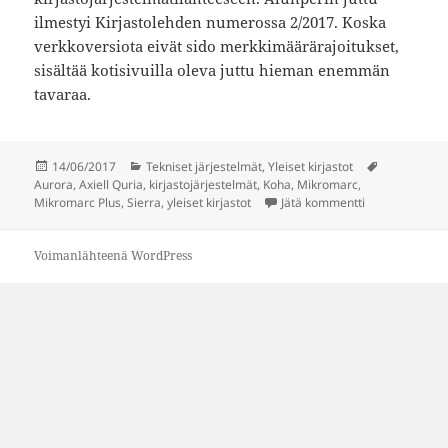
ilmestyi Kirjastolehden numerossa 2/2017. Koska
verkkoversiota eivät sido merkkimäärärajoitukset,
sisältää kotisivuilla oleva juttu hieman enemmän
tavaraa.
Julkaistu
Kategoriat
Avainsanat
14/06/2017
Tekniset järjestelmät
,
Yleiset kirjastot
Aurora
,
Axiell Quria
,
kirjastojärjestelmät
,
Koha
,
Mikromarc
,
artikkeliin Jutt
Mikromarc Plus
,
Sierra
,
yleiset kirjastot
Jätä kommentti
Voimanlähteenä WordPress