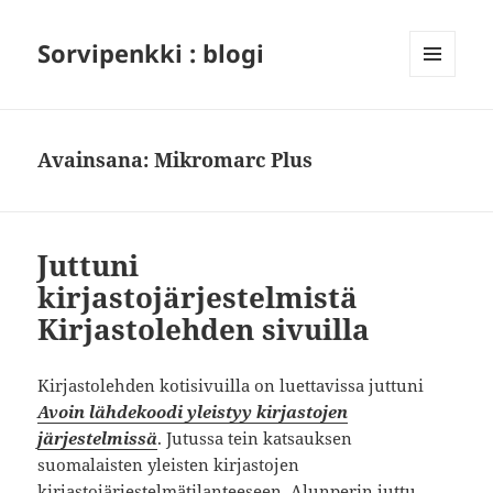
Sorvipenkki : blogi
VALIKKO
JA
VIMPAIMET
Avainsana:
Mikromarc Plus
Juttuni
kirjastojärjestelmistä
Kirjastolehden sivuilla
Kirjastolehden kotisivuilla on luettavissa juttuni
Avoin lähdekoodi yleistyy kirjastojen
järjestelmissä
. Jutussa tein katsauksen
suomalaisten yleisten kirjastojen
kirjastojärjestelmätilanteeseen. Alunperin juttu