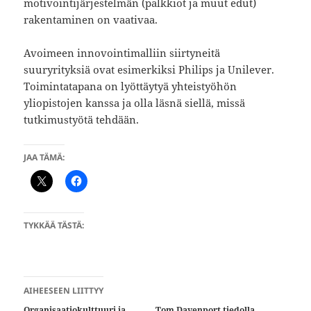
motivointijärjestelmän (palkkiot ja muut edut)
rakentaminen on vaativaa.
Avoimeen innovointimalliin siirtyneitä
suuryrityksiä ovat esimerkiksi Philips ja Unilever.
Toimintatapana on lyöttäytyä yhteistyöhön
yliopistojen kanssa ja olla läsnä siellä, missä
tutkimustyötä tehdään.
JAA TÄMÄ:
TYKKÄÄ TÄSTÄ:
AIHEESEEN LIITTYY
Organisaatiokulttuuri ja
Tom Davenport tiedolla