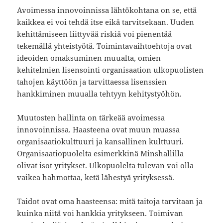
Avoimessa innovoinnissa lähtökohtana on se, että
kaikkea ei voi tehdä itse eikä tarvitsekaan. Uuden
kehittämiseen liittyvää riskiä voi pienentää
tekemällä yhteistyötä. Toimintavaihtoehtoja ovat
ideoiden omaksuminen muualta, omien
kehitelmien lisensointi organisaation ulkopuolisten
tahojen käyttöön ja tarvittaessa lisenssien
hankkiminen muualla tehtyyn kehitystyöhön.
Muutosten hallinta on tärkeää avoimessa
innovoinnissa. Haasteena ovat muun muassa
organisaatiokulttuuri ja kansallinen kulttuuri.
Organisaatiopuolelta esimerkkinä Minshallilla
olivat isot yritykset. Ulkopuolelta tulevan voi olla
vaikea hahmottaa, ketä lähestyä yrityksessä.
Taidot ovat oma haasteensa: mitä taitoja tarvitaan ja
kuinka niitä voi hankkia yritykseen. Toimivan