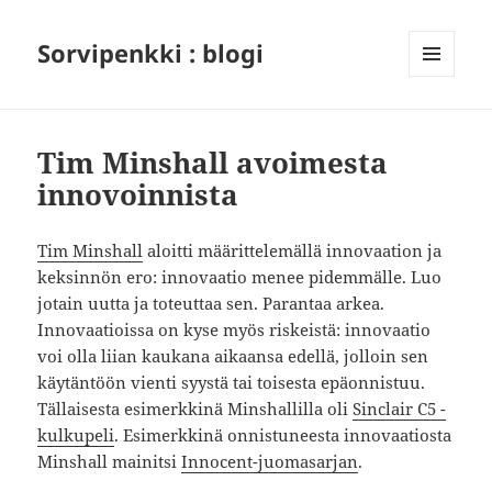
Sorvipenkki : blogi
VALIKKO
JA
VIMPAIMET
Tim Minshall avoimesta
innovoinnista
Tim Minshall
aloitti määrittelemällä innovaation ja
keksinnön ero: innovaatio menee pidemmälle. Luo
jotain uutta ja toteuttaa sen. Parantaa arkea.
Innovaatioissa on kyse myös riskeistä: innovaatio
voi olla liian kaukana aikaansa edellä, jolloin sen
käytäntöön vienti syystä tai toisesta epäonnistuu.
Tällaisesta esimerkkinä Minshallilla oli
Sinclair C5 -
kulkupeli
. Esimerkkinä onnistuneesta innovaatiosta
Minshall mainitsi
Innocent-juomasarjan
.