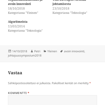
avoin innovointi
johtamisesta
18/10/2018
23/10/2018
Kategoriassa "Yleinen"
Kategoriassa "Teknologia"
Algoritmeista
13/03/2014
Kategoriassa "Teknologia"
Julkaistu
Kirjoittaja
Kategoriat
Avainsanat
14/10/2018
Petri
Yleinen
avoin innovointi
,
johtajuussymposium2018
Vastaa
Sähköpostiosoitettasi ei julkaista.
Pakolliset kentät on merkitty
*
KOMMENTTI
*